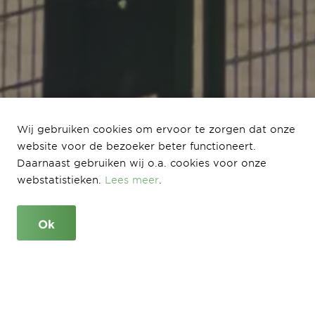
(Ver)nieuwbouw
Wij gebruiken cookies om ervoor te zorgen dat onze
website voor de bezoeker beter functioneert.
basisschool
Daarnaast gebruiken wij o.a. cookies voor onze
Groeneveld Venlo
webstatistieken.
Lees meer
.
Ok
Venlo
Oplevering Mei 2024
Stichting Fortior