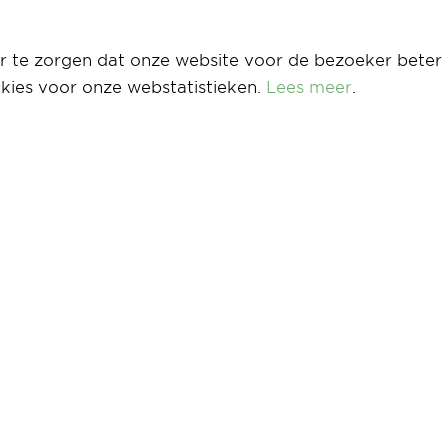
 te zorgen dat onze website voor de bezoeker beter 
kies voor onze webstatistieken.
Lees meer
.
llen je graag meer o
ij graag te woord. Stuur een mail naar
info@wb
n worden niet opgevolgd.