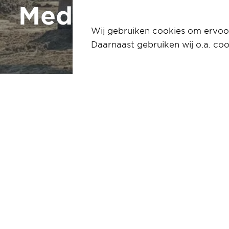
Media en pers
Wij gebruiken cookies om ervoor
Daarnaast gebruiken wij o.a. coo
Home
Contact
Media en pers (1)
Wij verte
Willems
Media en pers staan w
Commerciële berichte