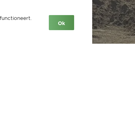
functioneert.
Ok
ver
bv.nl