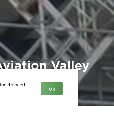
viation Valley
functioneert.
Ok